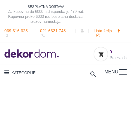
BESPLATNA DOSTAVA
Za kupovinu do 6000 rsd isporuka je 479 rsd.
Kupovina preko 6000 rsd besplatna dostava,
izuzev nameštaja.
069 616 625
|
021 6621 748
|
|
Lista želja
0
Proizvoda
MENU
KATEGORIJE