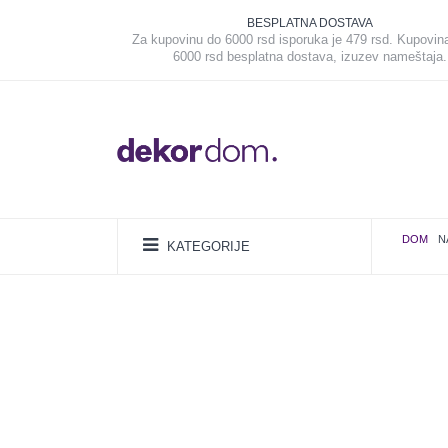
BESPLATNA DOSTAVA
Za kupovinu do 6000 rsd isporuka je 479 rsd. Kupovin
6000 rsd besplatna dostava, izuzev nameštaja.
DOM
N
KATEGORIJE