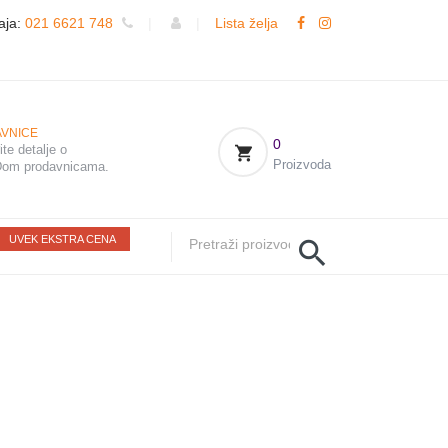
aja:
021 6621 748
|
|
Lista želja
VNICE
0
te detalje o
Proizvoda
om prodavnicama.
UVEK EKSTRA CENA