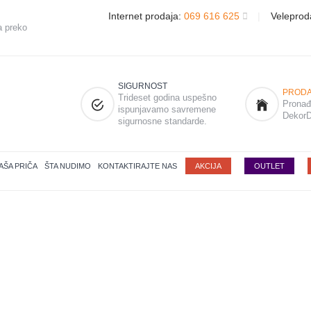
Internet prodaja:
069 616 625
|
Veleprod
a preko
SIGURNOST
PRODA
Trideset godina uspešno
Pronađi
ispunjavamo savremene
DekorD
sigurnosne standarde.
AŠA PRIČA
ŠTA NUDIMO
KONTAKTIRAJTE NAS
AKCIJA
OUTLET