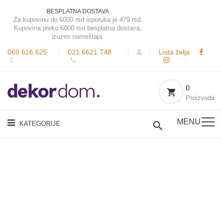
BESPLATNA DOSTAVA
Za kupovinu do 6000 rsd isporuka je 479 rsd.
Kupovina preko 6000 rsd besplatna dostava,
izuzev nameštaja.
069 616 625
|
021 6621 748
|
|
Lista želja
0
Proizvoda
MENU
KATEGORIJE