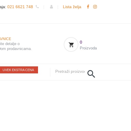
aja:
021 6621 748
|
|
Lista želja
VNICE
0
te detalje o
Proizvoda
om prodavnicama.
UVEK EKSTRA CENA