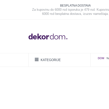
BESPLATNA DOSTAVA
Za kupovinu do 6000 rsd isporuka je 479 rsd. Kupovin
6000 rsd besplatna dostava, izuzev nameštaja.
DOM
N
KATEGORIJE