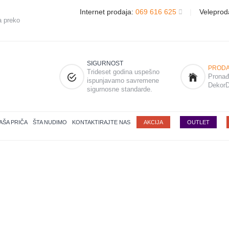
Internet prodaja:
069 616 625
|
Veleprod
a preko
SIGURNOST
PRODA
Trideset godina uspešno
Pronađi
ispunjavamo savremene
DekorD
sigurnosne standarde.
AŠA PRIČA
ŠTA NUDIMO
KONTAKTIRAJTE NAS
AKCIJA
OUTLET