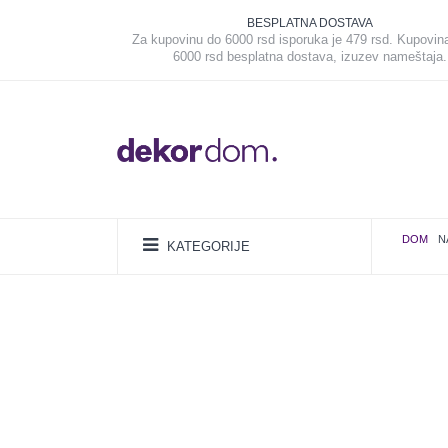
BESPLATNA DOSTAVA
Za kupovinu do 6000 rsd isporuka je 479 rsd. Kupovin
6000 rsd besplatna dostava, izuzev nameštaja.
DOM
N
KATEGORIJE