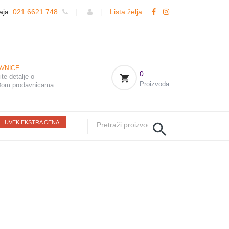
aja:
021 6621 748
|
|
Lista želja
VNICE
0
te detalje o
Proizvoda
om prodavnicama.
UVEK EKSTRA CENA