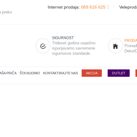
Internet prodaja:
069 616 625
|
Veleprod
a preko
SIGURNOST
PRODA
Trideset godina uspešno
Pronađi
ispunjavamo savremene
DekorD
sigurnosne standarde.
AŠA PRIČA
ŠTA NUDIMO
KONTAKTIRAJTE NAS
AKCIJA
OUTLET