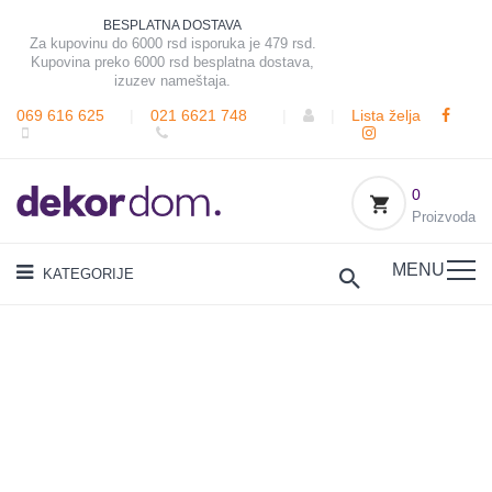
BESPLATNA DOSTAVA
Za kupovinu do 6000 rsd isporuka je 479 rsd.
Kupovina preko 6000 rsd besplatna dostava,
izuzev nameštaja.
069 616 625
|
021 6621 748
|
|
Lista želja
0
Proizvoda
MENU
KATEGORIJE