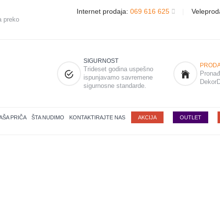
Internet prodaja:
069 616 625
|
Veleprod
a preko
SIGURNOST
PRODA
Trideset godina uspešno
Pronađi
ispunjavamo savremene
DekorD
sigurnosne standarde.
AŠA PRIČA
ŠTA NUDIMO
KONTAKTIRAJTE NAS
AKCIJA
OUTLET