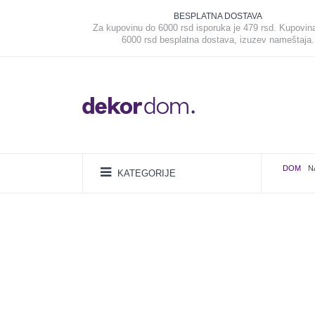
BESPLATNA DOSTAVA
Za kupovinu do 6000 rsd isporuka je 479 rsd. Kupovin
6000 rsd besplatna dostava, izuzev nameštaja.
DOM
N
KATEGORIJE