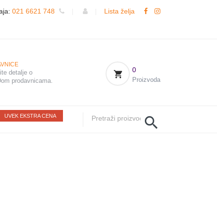
aja:
021 6621 748
|
|
Lista želja
VNICE
0
te detalje o
Proizvoda
om prodavnicama.
UVEK EKSTRA CENA