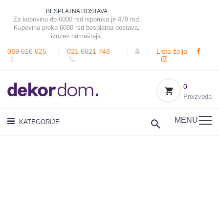
BESPLATNA DOSTAVA
Za kupovinu do 6000 rsd isporuka je 479 rsd.
Kupovina preko 6000 rsd besplatna dostava,
izuzev nameštaja.
069 616 625
|
021 6621 748
|
|
Lista želja
0
Proizvoda
MENU
KATEGORIJE