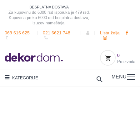
BESPLATNA DOSTAVA
Za kupovinu do 6000 rsd isporuka je 479 rsd.
Kupovina preko 6000 rsd besplatna dostava,
izuzev nameštaja.
069 616 625
|
021 6621 748
|
|
Lista želja
0
Proizvoda
MENU
KATEGORIJE