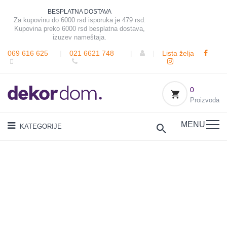
BESPLATNA DOSTAVA
Za kupovinu do 6000 rsd isporuka je 479 rsd.
Kupovina preko 6000 rsd besplatna dostava,
izuzev nameštaja.
069 616 625
|
021 6621 748
|
|
Lista želja
0
Proizvoda
MENU
KATEGORIJE