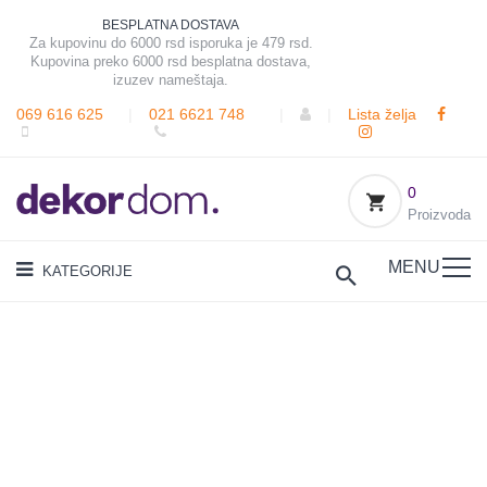
BESPLATNA DOSTAVA
Za kupovinu do 6000 rsd isporuka je 479 rsd.
Kupovina preko 6000 rsd besplatna dostava,
izuzev nameštaja.
069 616 625
|
021 6621 748
|
|
Lista želja
0
Proizvoda
MENU
KATEGORIJE