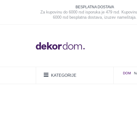
BESPLATNA DOSTAVA
Za kupovinu do 6000 rsd isporuka je 479 rsd. Kupovin
6000 rsd besplatna dostava, izuzev nameštaja.
DOM
N
KATEGORIJE