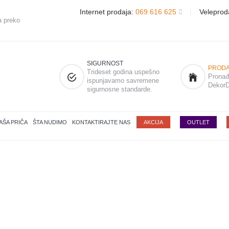
Internet prodaja:
069 616 625
|
Veleprod
a preko
SIGURNOST
PRODA
Trideset godina uspešno
Pronađi
ispunjavamo savremene
DekorD
sigurnosne standarde.
AŠA PRIČA
ŠTA NUDIMO
KONTAKTIRAJTE NAS
AKCIJA
OUTLET