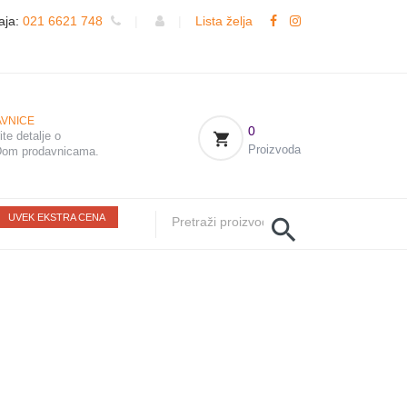
aja:
021 6621 748
|
|
Lista želja
VNICE
0
te detalje o
Proizvoda
om prodavnicama.
UVEK EKSTRA CENA