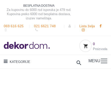
BESPLATNA DOSTAVA
Za kupovinu do 6000 rsd isporuka je 479 rsd.
Kupovina preko 6000 rsd besplatna dostava,
izuzev nameštaja.
069 616 625
|
021 6621 748
|
|
Lista želja
0
Proizvoda
MENU
KATEGORIJE