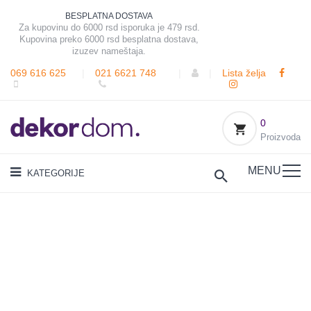
BESPLATNA DOSTAVA
Za kupovinu do 6000 rsd isporuka je 479 rsd.
Kupovina preko 6000 rsd besplatna dostava,
izuzev nameštaja.
069 616 625
|
021 6621 748
|
|
Lista želja
0
Proizvoda
MENU
KATEGORIJE