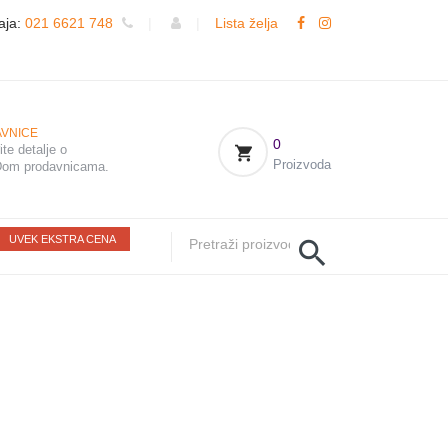
aja:
021 6621 748
|
|
Lista želja
VNICE
0
te detalje o
Proizvoda
om prodavnicama.
UVEK EKSTRA CENA