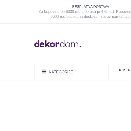
BESPLATNA DOSTAVA
Za kupovinu do 6000 rsd isporuka je 479 rsd. Kupovin
6000 rsd besplatna dostava, izuzev nameštaja.
DOM
N
KATEGORIJE