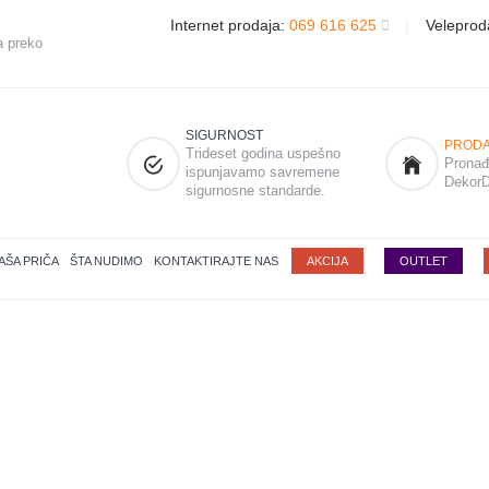
Internet prodaja:
069 616 625
|
Veleprod
a preko
SIGURNOST
PRODA
Trideset godina uspešno
Pronađi
ispunjavamo savremene
DekorD
sigurnosne standarde.
AŠA PRIČA
ŠTA NUDIMO
KONTAKTIRAJTE NAS
AKCIJA
OUTLET