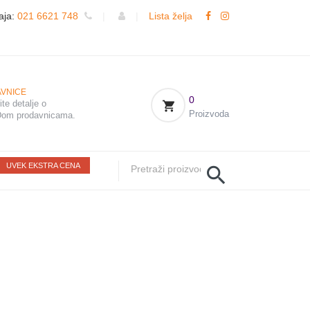
aja:
021 6621 748
|
|
Lista želja
VNICE
0
te detalje o
Proizvoda
om prodavnicama.
UVEK EKSTRA CENA