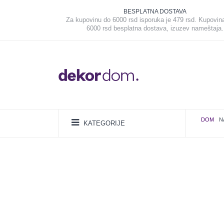
BESPLATNA DOSTAVA
Za kupovinu do 6000 rsd isporuka je 479 rsd. Kupovin
6000 rsd besplatna dostava, izuzev nameštaja.
DOM
N
KATEGORIJE