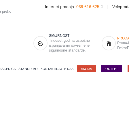
Internet prodaja:
069 616 625
|
Veleprod
a preko
SIGURNOST
PRODA
Trideset godina uspešno
Pronađi
ispunjavamo savremene
DekorD
sigurnosne standarde.
AŠA PRIČA
ŠTA NUDIMO
KONTAKTIRAJTE NAS
AKCIJA
OUTLET