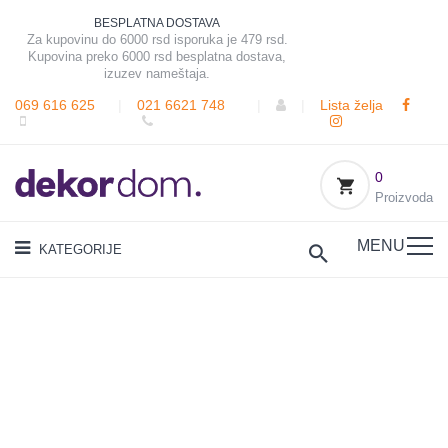
BESPLATNA DOSTAVA
Za kupovinu do 6000 rsd isporuka je 479 rsd.
Kupovina preko 6000 rsd besplatna dostava,
izuzev nameštaja.
069 616 625
|
021 6621 748
|
|
Lista želja
0
Proizvoda
MENU
KATEGORIJE