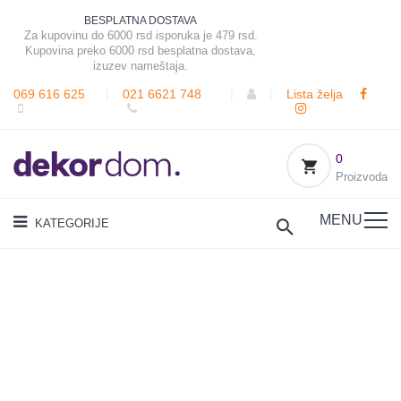
BESPLATNA DOSTAVA
Za kupovinu do 6000 rsd isporuka je 479 rsd.
Kupovina preko 6000 rsd besplatna dostava,
izuzev nameštaja.
069 616 625
|
021 6621 748
|
|
Lista želja
0
Proizvoda
MENU
KATEGORIJE