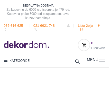
BESPLATNA DOSTAVA
Za kupovinu do 6000 rsd isporuka je 479 rsd.
Kupovina preko 6000 rsd besplatna dostava,
izuzev nameštaja.
069 616 625
|
021 6621 748
|
|
Lista želja
0
Proizvoda
MENU
KATEGORIJE