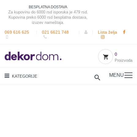
BESPLATNA DOSTAVA
Za kupovinu do 6000 rsd isporuka je 479 rsd.
Kupovina preko 6000 rsd besplatna dostava,
izuzev nameštaja.
069 616 625
|
021 6621 748
|
|
Lista želja
0
Proizvoda
MENU
KATEGORIJE