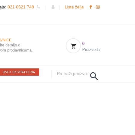
aja:
021 6621 748
|
|
Lista želja
VNICE
0
te detalje o
Proizvoda
om prodavnicama.
UVEK EKSTRA CENA