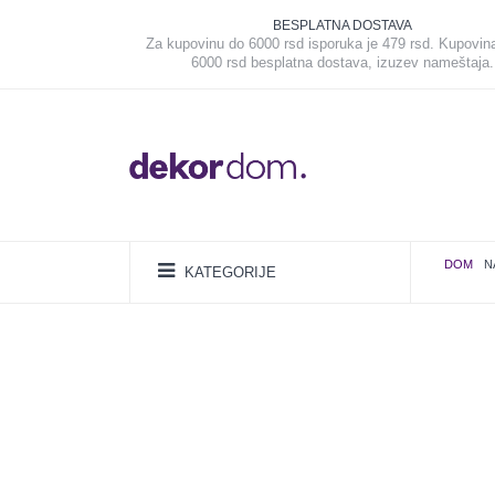
BESPLATNA DOSTAVA
Za kupovinu do 6000 rsd isporuka je 479 rsd. Kupovin
6000 rsd besplatna dostava, izuzev nameštaja.
DOM
N
KATEGORIJE