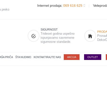
Internet prodaja:
069 616 625
|
Veleprod
a preko
SIGURNOST
PRODA
Trideset godina uspešno
Pronađi
ispunjavamo savremene
DekorD
sigurnosne standarde.
AŠA PRIČA
ŠTA NUDIMO
KONTAKTIRAJTE NAS
AKCIJA
OUTLET