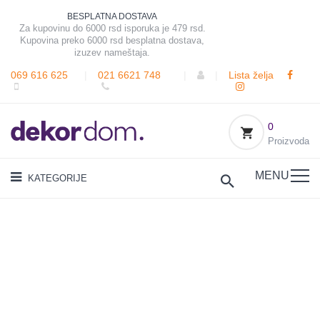
BESPLATNA DOSTAVA
Za kupovinu do 6000 rsd isporuka je 479 rsd.
Kupovina preko 6000 rsd besplatna dostava,
izuzev nameštaja.
069 616 625
|
021 6621 748
|
|
Lista želja
0
Proizvoda
MENU
KATEGORIJE