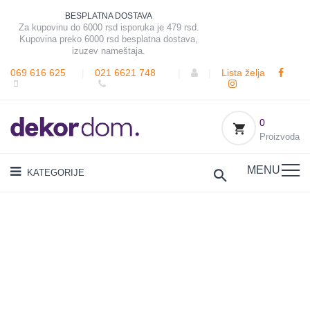
BESPLATNA DOSTAVA
Za kupovinu do 6000 rsd isporuka je 479 rsd.
Kupovina preko 6000 rsd besplatna dostava,
izuzev nameštaja.
069 616 625
|
021 6621 748
|
|
Lista želja
0
Proizvoda
MENU
KATEGORIJE