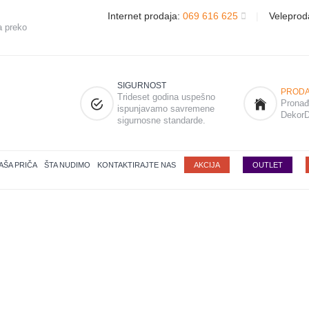
Internet prodaja:
069 616 625
|
Veleprod
a preko
SIGURNOST
PRODA
Trideset godina uspešno
Pronađi
ispunjavamo savremene
DekorD
sigurnosne standarde.
AŠA PRIČA
ŠTA NUDIMO
KONTAKTIRAJTE NAS
AKCIJA
OUTLET