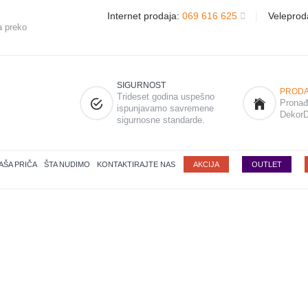
Internet prodaja:
069 616 625
|
Veleprod
a preko
SIGURNOST
PRODA
Trideset godina uspešno
Pronađi
ispunjavamo savremene
DekorD
sigurnosne standarde.
AŠA PRIČA
ŠTA NUDIMO
KONTAKTIRAJTE NAS
AKCIJA
OUTLET