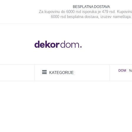
BESPLATNA DOSTAVA
Za kupovinu do 6000 rsd isporuka je 479 rsd. Kupovin
6000 rsd besplatna dostava, izuzev nameštaja.
DOM
N
KATEGORIJE