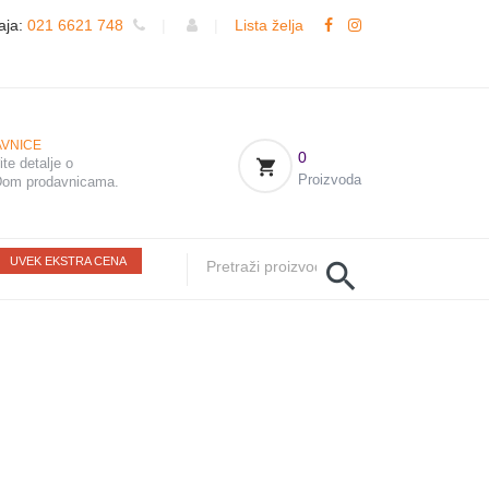
aja:
021 6621 748
|
|
Lista želja
VNICE
0
te detalje o
Proizvoda
om prodavnicama.
UVEK EKSTRA CENA