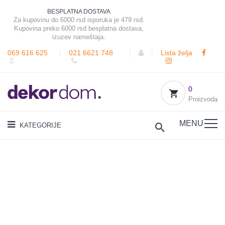
BESPLATNA DOSTAVA
Za kupovinu do 6000 rsd isporuka je 479 rsd.
Kupovina preko 6000 rsd besplatna dostava,
izuzev nameštaja.
069 616 625
|
021 6621 748
|
|
Lista želja
0
Proizvoda
MENU
KATEGORIJE