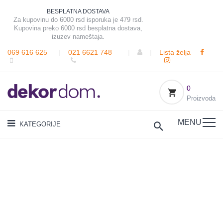
BESPLATNA DOSTAVA
Za kupovinu do 6000 rsd isporuka je 479 rsd.
Kupovina preko 6000 rsd besplatna dostava,
izuzev nameštaja.
069 616 625
|
021 6621 748
|
|
Lista želja
0
Proizvoda
MENU
KATEGORIJE