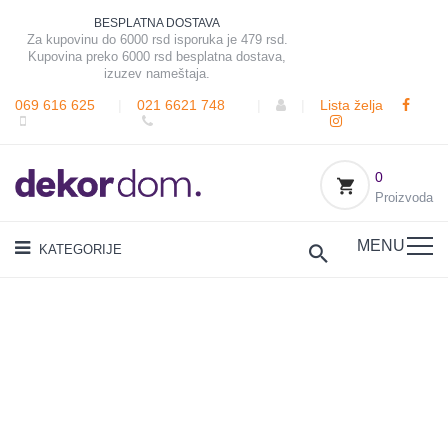
BESPLATNA DOSTAVA
Za kupovinu do 6000 rsd isporuka je 479 rsd.
Kupovina preko 6000 rsd besplatna dostava,
izuzev nameštaja.
069 616 625
|
021 6621 748
|
|
Lista želja
0
Proizvoda
MENU
KATEGORIJE