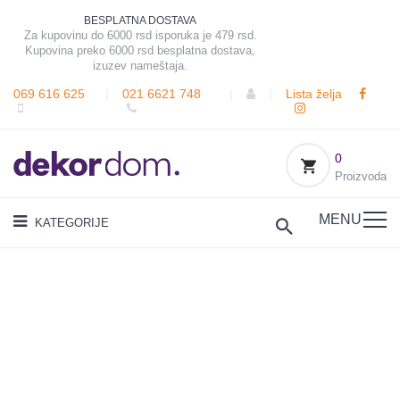
BESPLATNA DOSTAVA
Za kupovinu do 6000 rsd isporuka je 479 rsd.
Kupovina preko 6000 rsd besplatna dostava,
izuzev nameštaja.
069 616 625
|
021 6621 748
|
|
Lista želja
0
Proizvoda
MENU
KATEGORIJE