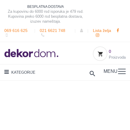
BESPLATNA DOSTAVA
Za kupovinu do 6000 rsd isporuka je 479 rsd.
Kupovina preko 6000 rsd besplatna dostava,
izuzev nameštaja.
069 616 625
|
021 6621 748
|
|
Lista želja
0
Proizvoda
MENU
KATEGORIJE