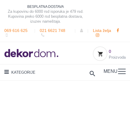
BESPLATNA DOSTAVA
Za kupovinu do 6000 rsd isporuka je 479 rsd.
Kupovina preko 6000 rsd besplatna dostava,
izuzev nameštaja.
069 616 625
|
021 6621 748
|
|
Lista želja
0
Proizvoda
MENU
KATEGORIJE