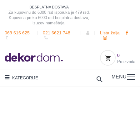
BESPLATNA DOSTAVA
Za kupovinu do 6000 rsd isporuka je 479 rsd.
Kupovina preko 6000 rsd besplatna dostava,
izuzev nameštaja.
069 616 625
|
021 6621 748
|
|
Lista želja
0
Proizvoda
MENU
KATEGORIJE