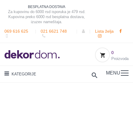
BESPLATNA DOSTAVA
Za kupovinu do 6000 rsd isporuka je 479 rsd.
Kupovina preko 6000 rsd besplatna dostava,
izuzev nameštaja.
069 616 625
|
021 6621 748
|
|
Lista želja
0
Proizvoda
MENU
KATEGORIJE