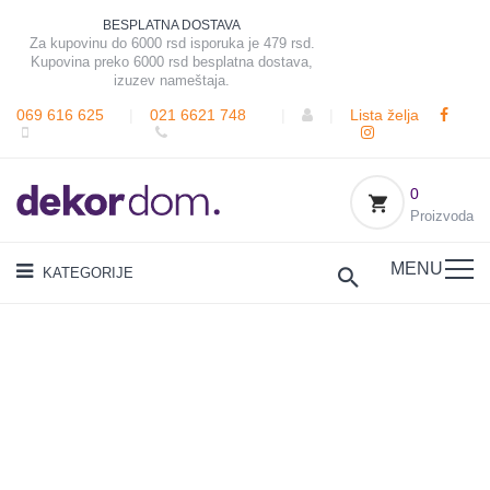
BESPLATNA DOSTAVA
Za kupovinu do 6000 rsd isporuka je 479 rsd.
Kupovina preko 6000 rsd besplatna dostava,
izuzev nameštaja.
069 616 625
|
021 6621 748
|
|
Lista želja
0
Proizvoda
MENU
KATEGORIJE