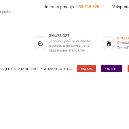
Internet prodaja:
069 616 625
|
Veleprod
a preko
SIGURNOST
PRODA
Trideset godina uspešno
Pronađi
ispunjavamo savremene
DekorD
sigurnosne standarde.
AŠA PRIČA
ŠTA NUDIMO
KONTAKTIRAJTE NAS
AKCIJA
OUTLET