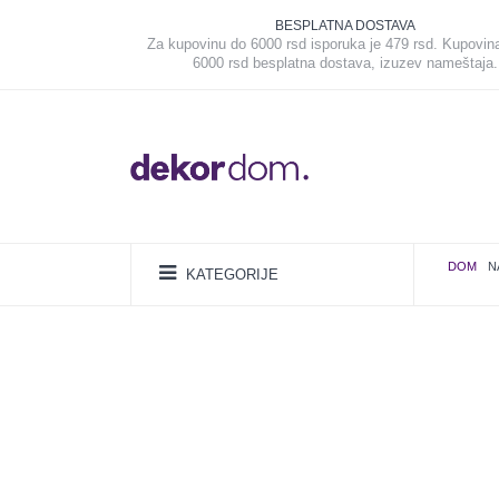
BESPLATNA DOSTAVA
Za kupovinu do 6000 rsd isporuka je 479 rsd. Kupovin
6000 rsd besplatna dostava, izuzev nameštaja.
DOM
N
KATEGORIJE