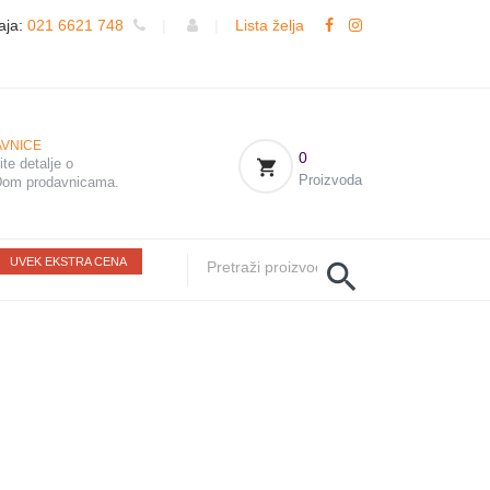
aja:
021 6621 748
|
|
Lista želja
VNICE
0
te detalje o
Proizvoda
om prodavnicama.
UVEK EKSTRA CENA