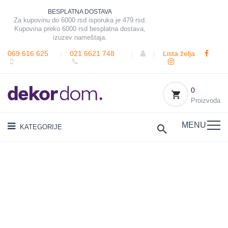
BESPLATNA DOSTAVA
Za kupovinu do 6000 rsd isporuka je 479 rsd.
Kupovina preko 6000 rsd besplatna dostava,
izuzev nameštaja.
069 616 625
|
021 6621 748
|
|
Lista želja
0
Proizvoda
MENU
KATEGORIJE