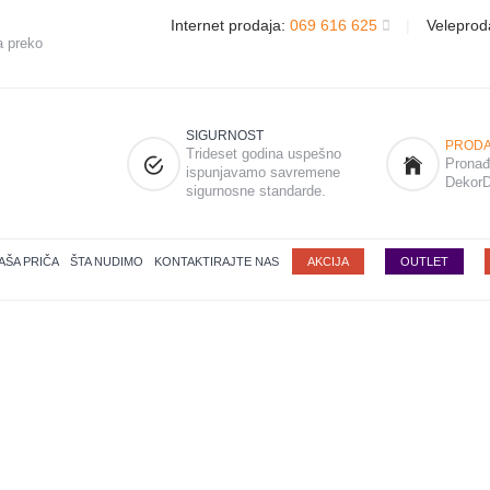
Internet prodaja:
069 616 625
|
Veleprod
a preko
SIGURNOST
PRODA
Trideset godina uspešno
Pronađi
ispunjavamo savremene
DekorD
sigurnosne standarde.
AŠA PRIČA
ŠTA NUDIMO
KONTAKTIRAJTE NAS
AKCIJA
OUTLET