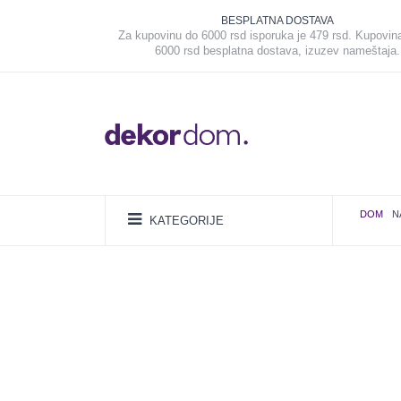
BESPLATNA DOSTAVA
Za kupovinu do 6000 rsd isporuka je 479 rsd. Kupovin
6000 rsd besplatna dostava, izuzev nameštaja.
DOM
N
KATEGORIJE