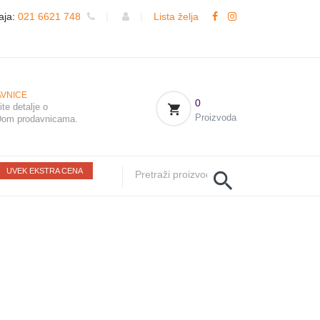
aja:
021 6621 748
|
|
Lista želja
VNICE
0
te detalje o
Proizvoda
om prodavnicama.
UVEK EKSTRA CENA