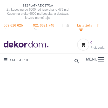
BESPLATNA DOSTAVA
Za kupovinu do 6000 rsd isporuka je 479 rsd.
Kupovina preko 6000 rsd besplatna dostava,
izuzev nameštaja.
069 616 625
|
021 6621 748
|
|
Lista želja
0
Proizvoda
MENU
KATEGORIJE