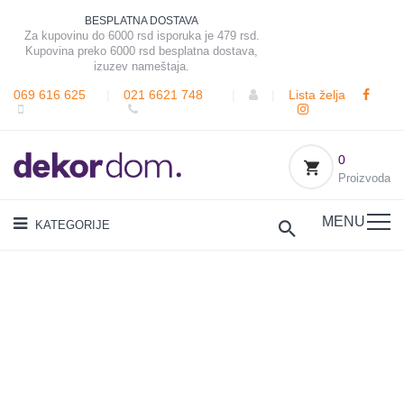
BESPLATNA DOSTAVA
Za kupovinu do 6000 rsd isporuka je 479 rsd.
Kupovina preko 6000 rsd besplatna dostava,
izuzev nameštaja.
069 616 625
|
021 6621 748
|
|
Lista želja
0
Proizvoda
MENU
KATEGORIJE