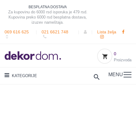
BESPLATNA DOSTAVA
Za kupovinu do 6000 rsd isporuka je 479 rsd.
Kupovina preko 6000 rsd besplatna dostava,
izuzev nameštaja.
069 616 625
|
021 6621 748
|
|
Lista želja
0
Proizvoda
MENU
KATEGORIJE