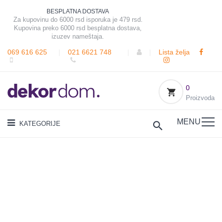
BESPLATNA DOSTAVA
Za kupovinu do 6000 rsd isporuka je 479 rsd.
Kupovina preko 6000 rsd besplatna dostava,
izuzev nameštaja.
069 616 625
|
021 6621 748
|
|
Lista želja
0
Proizvoda
MENU
KATEGORIJE