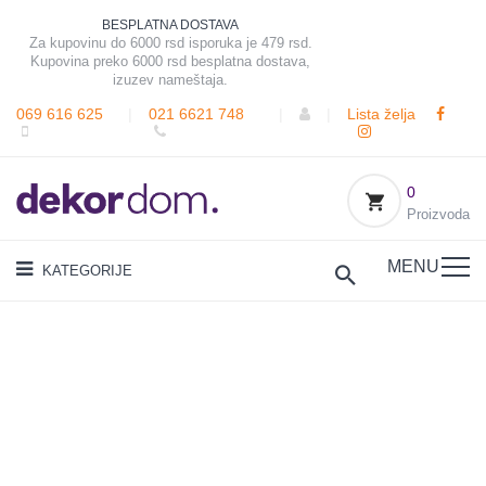
BESPLATNA DOSTAVA
Za kupovinu do 6000 rsd isporuka je 479 rsd.
Kupovina preko 6000 rsd besplatna dostava,
izuzev nameštaja.
069 616 625
|
021 6621 748
|
|
Lista želja
0
Proizvoda
MENU
KATEGORIJE