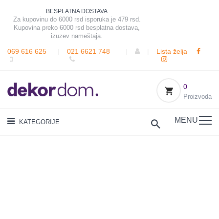
BESPLATNA DOSTAVA
Za kupovinu do 6000 rsd isporuka je 479 rsd.
Kupovina preko 6000 rsd besplatna dostava,
izuzev nameštaja.
069 616 625
|
021 6621 748
|
|
Lista želja
0
Proizvoda
MENU
KATEGORIJE