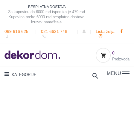
BESPLATNA DOSTAVA
Za kupovinu do 6000 rsd isporuka je 479 rsd.
Kupovina preko 6000 rsd besplatna dostava,
izuzev nameštaja.
069 616 625
|
021 6621 748
|
|
Lista želja
0
Proizvoda
MENU
KATEGORIJE