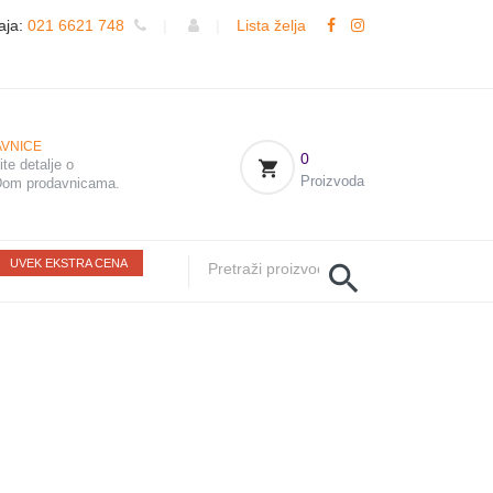
aja:
021 6621 748
|
|
Lista želja
VNICE
0
te detalje o
Proizvoda
om prodavnicama.
UVEK EKSTRA CENA