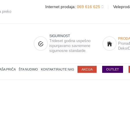
Internet prodaja:
069 616 625
|
Veleprod
a preko
SIGURNOST
PRODA
Trideset godina uspešno
Pronađi
ispunjavamo savremene
DekorD
sigurnosne standarde.
AŠA PRIČA
ŠTA NUDIMO
KONTAKTIRAJTE NAS
AKCIJA
OUTLET