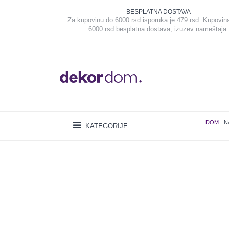
BESPLATNA DOSTAVA
Za kupovinu do 6000 rsd isporuka je 479 rsd. Kupovin
6000 rsd besplatna dostava, izuzev nameštaja.
DOM
N
KATEGORIJE