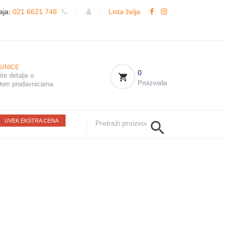
aja:
021 6621 748
|
|
Lista želja
VNICE
0
te detalje o
Proizvoda
om prodavnicama.
UVEK EKSTRA CENA