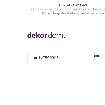
BESPLATNA DOSTAVA
Za kupovinu do 6000 rsd isporuka je 479 rsd. Kupovin
6000 rsd besplatna dostava, izuzev nameštaja.
DOM
N
KATEGORIJE