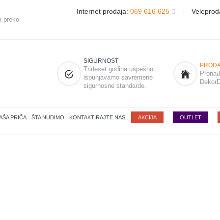
Internet prodaja:
069 616 625
|
Veleprod
a preko
SIGURNOST
PRODA
Trideset godina uspešno
Pronađi
ispunjavamo savremene
DekorD
sigurnosne standarde.
AŠA PRIČA
ŠTA NUDIMO
KONTAKTIRAJTE NAS
AKCIJA
OUTLET