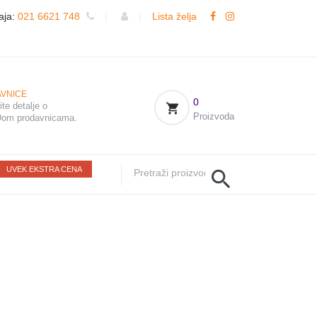
aja:
021 6621 748
|
|
Lista želja
VNICE
0
te detalje o
Proizvoda
om prodavnicama.
UVEK EKSTRA CENA