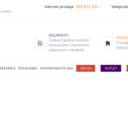
Internet prodaja:
069 616 625
|
Veleprod
a preko
SIGURNOST
PRODA
Trideset godina uspešno
Pronađi
ispunjavamo savremene
DekorD
sigurnosne standarde.
AŠA PRIČA
ŠTA NUDIMO
KONTAKTIRAJTE NAS
AKCIJA
OUTLET