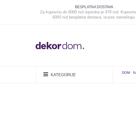
BESPLATNA DOSTAVA
Za kupovinu do 6000 rsd isporuka je 479 rsd. Kupovin
6000 rsd besplatna dostava, izuzev nameštaja.
DOM
N
KATEGORIJE