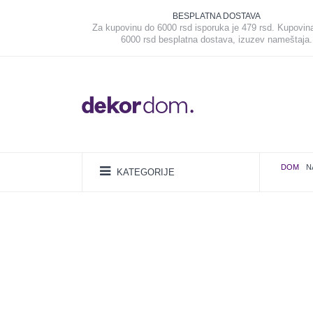
BESPLATNA DOSTAVA
Za kupovinu do 6000 rsd isporuka je 479 rsd. Kupovin
6000 rsd besplatna dostava, izuzev nameštaja.
DOM
N
KATEGORIJE