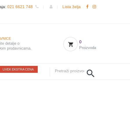
aja:
021 6621 748
|
|
Lista želja
VNICE
0
te detalje o
Proizvoda
om prodavnicama.
UVEK EKSTRA CENA