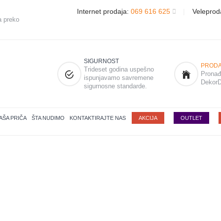
Internet prodaja:
069 616 625
|
Veleprod
a preko
SIGURNOST
PRODA
Trideset godina uspešno
Pronađi
ispunjavamo savremene
DekorD
sigurnosne standarde.
AŠA PRIČA
ŠTA NUDIMO
KONTAKTIRAJTE NAS
AKCIJA
OUTLET