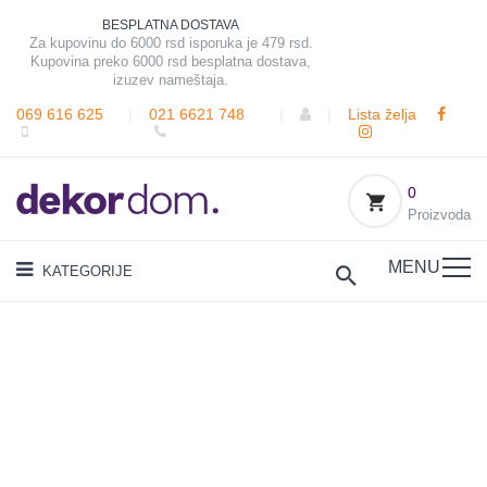
BESPLATNA DOSTAVA
Za kupovinu do 6000 rsd isporuka je 479 rsd.
Kupovina preko 6000 rsd besplatna dostava,
izuzev nameštaja.
069 616 625
|
021 6621 748
|
|
Lista želja
0
Proizvoda
MENU
KATEGORIJE