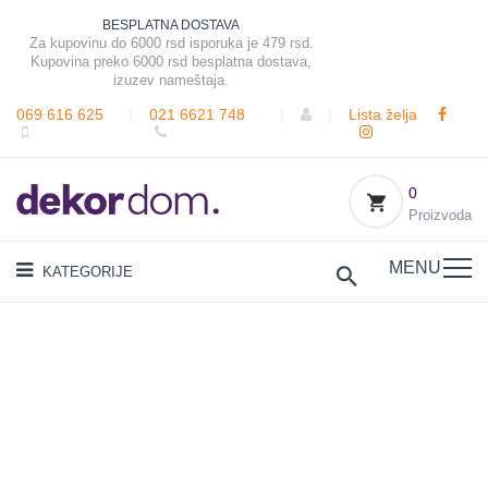
BESPLATNA DOSTAVA
Za kupovinu do 6000 rsd isporuka je 479 rsd.
Kupovina preko 6000 rsd besplatna dostava,
izuzev nameštaja.
069 616 625
|
021 6621 748
|
|
Lista želja
0
Proizvoda
MENU
KATEGORIJE